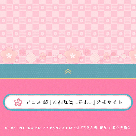
©2022 NITRO PLUS・EXNOA LLC/特『刀剣乱舞-花丸-』製作委員会