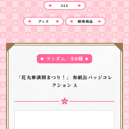
ALL
グッズ
劇場商品
ランダム／全8種
「花丸🌸満開まつり！」 和紙缶バッジコレ
クション A