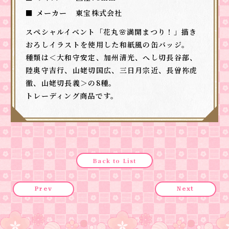
■ メーカー
東宝株式会社
スペシャルイベント「花丸🌸満開まつり！」描き
おろしイラストを使用した和紙風の缶バッジ。
種類は＜大和守安定、加州清光、へし切長谷部、
陸奥守吉行、山姥切国広、三日月宗近、長曽祢虎
徹、山姥切長義＞の8種。
トレーディング商品です。
Back to List
Prev
Next