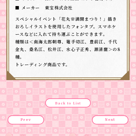
■ メーカー
東宝株式会社
スペシャルイベント「花丸🌸満開まつり！」描き
おろしイラストを使用したフォンタブ。スマホケ
ースなどに入れて持ち運ぶことができます。
種類は＜南海太郎朝尊、篭手切江、豊前江、千代
金丸、桑名江、松井江、水心子正秀、源清麿＞の8
種。
トレーディング商品です。
Back to List
Prev
Next