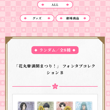
ALL
グッズ
劇場商品
ランダム／全8種
「花丸🌸満開まつり！」 フォンタブコレク
ション B