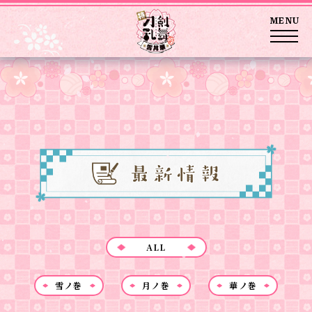
MENU
ALL
雪ノ巻
月ノ巻
華ノ巻