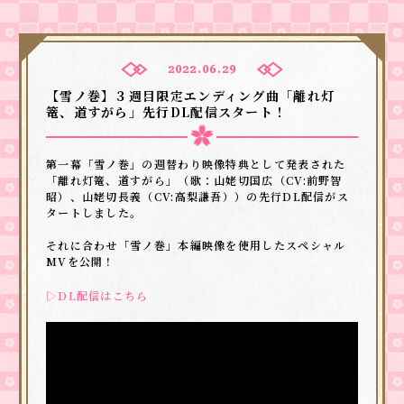
2022.06.29
【雪ノ巻】３週目限定エンディング曲「離れ灯
篭、道すがら」先行DL配信スタート！
第一幕「雪ノ巻」の週替わり映像特典として発表された
「離れ灯篭、道すがら」（歌：山姥切国広（CV:前野智
昭）、山姥切長義（CV:高梨謙吾））の先行DL配信がス
タートしました。
それに合わせ「雪ノ巻」本編映像を使用したスペシャル
MVを公開！
▷DL配信はこちら