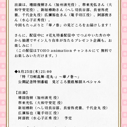
出演は、
増田俊樹さん
（加州清光役）、
市来光弘さん
（大
和守安定役）、
新垣樽助さん
（へし切長谷部、長曽祢虎
徹、千代金丸役）
広瀬裕也さん
（篭手切江役）、
阿部敦さ
ん
（水心子正秀役）。
今回もたっぷりと「華ノ巻」の見どころをお届けします！
さらに、配信中に #花丸特番配信中 でつぶやいた方の中
から抽選でサイン入り台本が当たるプレゼント企画も。お
楽しみに！
（この配信はTOHO animation チャンネルにて 無料で
お楽しみいただけます。）
◆8月25日(木)21:00
「特『刀剣乱舞-花丸-』～華ノ巻～」
公開記念特別番組 見どころ徹底解剖スペシャル
【出演】
増田俊樹（加州清光 役）
市来光弘（大和守安定 役）
新垣樽助（へし切長谷部、長曽祢虎徹、千代金丸 役）
広瀬裕也（篭手切江 役）
阿部敦（水心子正秀 役） 予定