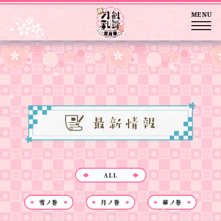
MENU
ALL
雪ノ巻
月ノ巻
華ノ巻