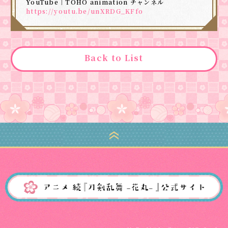
YouTube｜TOHO animation チャンネル
https://youtu.be/unXRDG_KFfo
Back to List